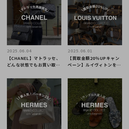
2025.06.04
2025.06.01
【CHANEL】マトラッセ、
【買取金額20％UPキャン
どんな状態でもお買い取り
ペーン】ルイヴィトンを売
させていただきます！ブラ
るなら今がおすすめ！！ブ
ンドコレクト表参道1号店
ランド品売るならブランド
コレクト表参道1号店へ！