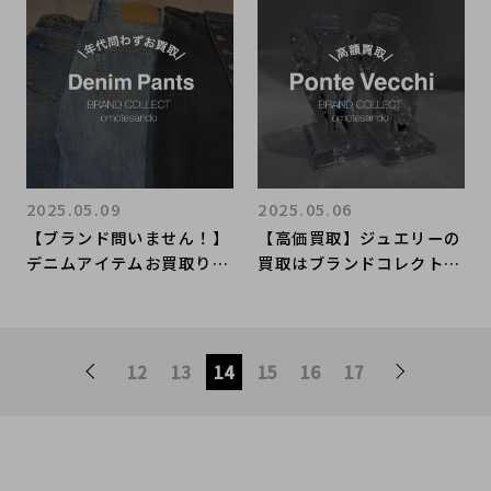
2025.05.09
2025.05.06
【ブランド問いません！】
【高価買取】ジュエリーの
デニムアイテムお買取りさ
買取はブランドコレクト表
せていただきます。
参道1号店にお任せくださ
い！お買取り品のご紹介で
す！
12
13
14
15
16
17