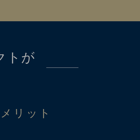
クトが
メリット
の