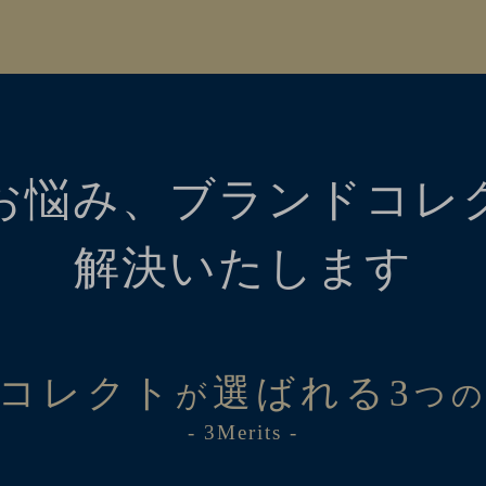
お悩み、ブランドコレ
解決いたします
コレクト
選ばれる3
が
つ
- 3Merits -