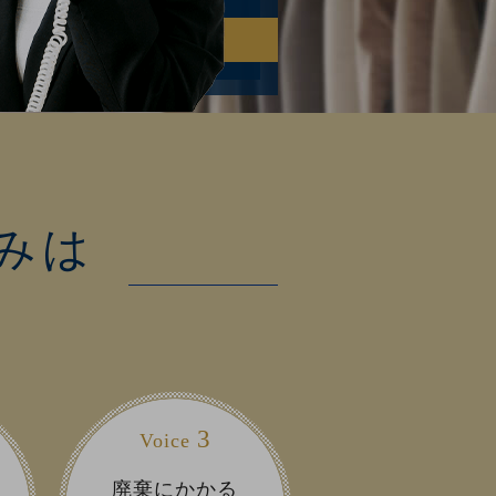
みは
3
Voice
廃棄にかかる