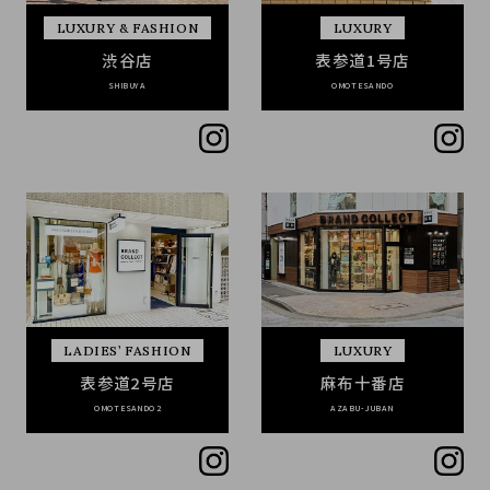
LUXURY & FASHION
LUXURY
渋谷店
表参道1号店
SHIBUYA
OMOTESANDO
LADIES’ FASHION
LUXURY
表参道2号店
麻布十番店
OMOTESANDO2
AZABU-JUBAN