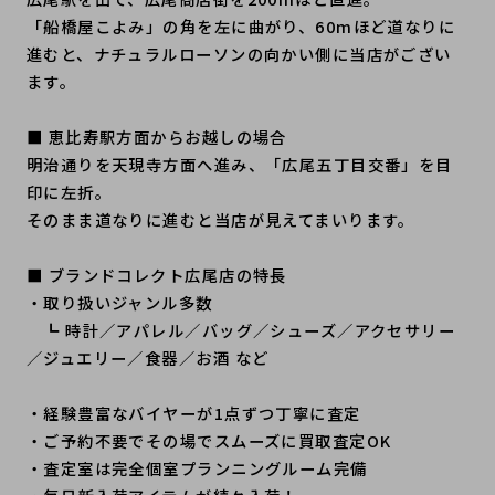
「船橋屋こよみ」の角を左に曲がり、60mほど道なりに
進むと、ナチュラルローソンの向かい側に当店がござい
ます。
■ 恵比寿駅方面からお越しの場合
明治通りを天現寺方面へ進み、「広尾五丁目交番」を目
印に左折。
そのまま道なりに進むと当店が見えてまいります。
■ ブランドコレクト広尾店の特長
・取り扱いジャンル多数
┗ 時計／アパレル／バッグ／シューズ／アクセサリー
／ジュエリー／食器／お酒 など
・経験豊富なバイヤーが1点ずつ丁寧に査定
・ご予約不要でその場でスムーズに買取査定OK
・査定室は完全個室プランニングルーム完備