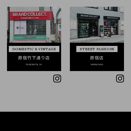
DOMESTIC & VINTAGE
STREET FASHION
原宿竹下通り店
原宿店
TAKESHITA St.
HARAJUKU