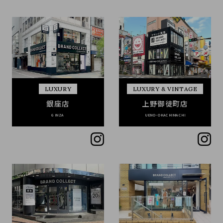
LUXURY
LUXURY & VINTAGE
銀座店
上野御徒町店
GINZA
UENO-OKACHIMACHI