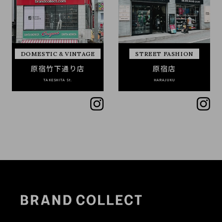
DOMESTIC & VINTAGE
STREET FASHION
原宿竹下通り店
原宿店
TAKESHITA St.
HARAJUKU