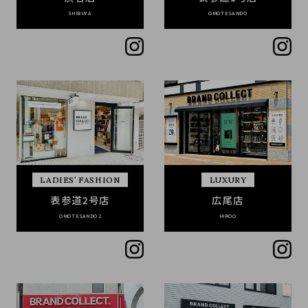
SHIBUYA
OMOTESANDO
LADIES’ FASHION
LUXURY
表参道2号店
広尾店
OMOTESANDO2
HIROO