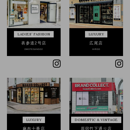
LADIES’ FASHION
LUXURY
表参道2号店
広尾店
OMOTESANDO2
HIROO
LUXURY
DOMESTIC & VINTAGE
麻布十番店
原宿竹下通り店