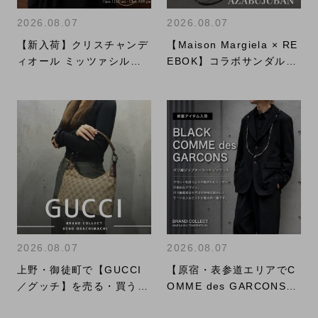
2026.08.07
2026.08.07
【新入荷】クリスチャンデ
【Maison Margiela × RE
ィオール ミッツァシルク
EBOK】コラボサンダルス
スカーフ
ニーカーのご紹介！｜購入
も買取もブランドコレクト
麻布十番店にお任せくださ
い！
2026.08.07
2026.08.07
上野・御徒町で【GUCCI
【原宿・表参道エリアでC
／グッチ】を売る・買うな
OMME des GARCONSを
らブランドコレクト上野御
お探しなら】BLACK COM