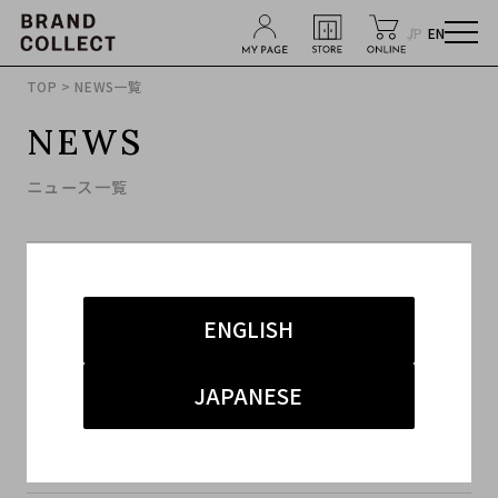
JP
EN
TOP
> NEWS一覧
NEWS
ニュース一覧
2026.06.13
テレビ朝日「THE 世代感」にて、ブランドコレク
ENGLISH
ト銀座店が登場しました
JAPANESE
2025.08.14
【RENEWAL OPEN】8月29日11:00～ 原宿竹下
通り店リニューアルオープン