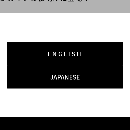
00より放送のテレビ東京「ガイアの夜明け なぜ世界で人気！？
ENGLISH
JAPANESE
List