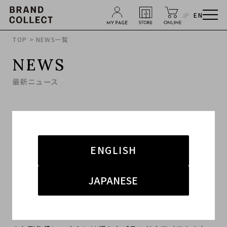
JP
EN
TOP
> NEWS一覧
NEWS
最新ニュース
2023.10.12
【NEW OPEN】11月25日11:00～ 渋谷店オープン
ENGLISH
2023年11月25日(土)11:00～ブランドコレクト渋谷店が
オープンいたします。
JAPANESE
渋谷エリアにて「ラグジュアリー、ヴィンテージ、 スト
リート」の3つのジャンルにおけるファッションアイテム