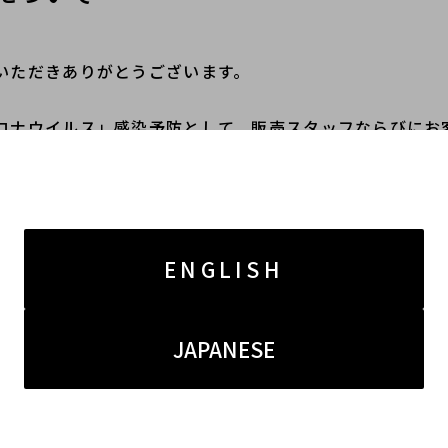
いただきありがとうございます。
ロナウイルス」感染予防として、販売スタッフならびにお
ざいます。
為、ご不快に感じられることと存じますが、お客様に安心
協力を賜りますようよろしくお願い申し上げます。
ENGLISH
愛顧いただけますと幸いです。
JAPANESE