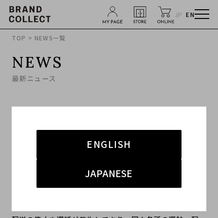
JP
EN
TOP
> NEWS一覧
NEWS
最新ニュース
2020.04.01
新型コロナウイルスの影響による配送遅延のお詫
びとお知らせ
ENGLISH
いつも「ブランドコレクト」をご利用いただき、誠にあ
JAPANESE
りがとうございます。
新型コロナウイルスの影響により、一部地域での集荷・