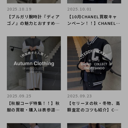
2025.10.19
2025.10.01
【ブルガリ腕時計『ディア
【10月CHANEL買取キャ
ゴノ』の魅力とおすすめポ
ンペーン！！】CHANELが
イント！】BVLGARIを売
含まれると全品20％upの
るなら買うなら表参道1号
注目買取、CHANELの買取
店にお任せください
なら表参道1号店にお任せ
ください
2025.09.25
2025.09.23
【秋服コーデ特集！！】秋
【セリーヌの秋・冬物、高
服の買取・購入は表参道1
額査定のコツも紹介】CEL
号店にお任せください！
INEを売るなら表参道1号
店にお任せください