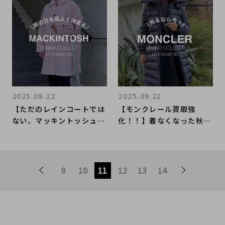
2025.09.22
2025.09.21
【ただのレインコートでは
【モンクレール買取強
ない、マッキントッシュ魅
化！！】着なくなった秋・
力と理由】表参道でお買い
冬アウターがございました
物・お買取ならブランドコ
ら表参道1号店にお任せく
レクト表参道1号店にお任
ださい！
せください
9
10
11
12
13
14