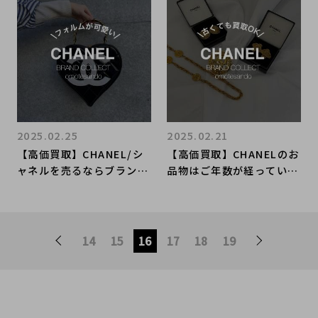
へ！お買い取りも行ってお
ります。
2025.02.25
2025.02.21
【高価買取】CHANEL/シ
【高価買取】CHANELのお
ャネルを売るならブランド
品物はご年数が経っていて
コレクト表参道1号店へ！
も喜んで買取させていただ
ハート型のフォルムがとに
きます！
かく可愛いバニティバッグ
が入荷！
14
15
16
17
18
19