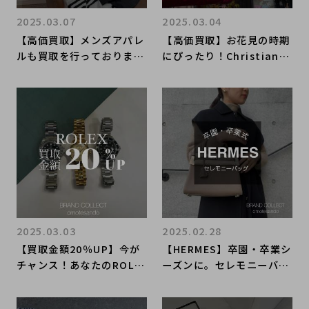
2025.03.07
2025.03.04
【高価買取】メンズアパレ
【高価買取】お花見の時期
ルも買取を行っておりま
にぴったり！ChristianDi
す！CELINE/セリーヌを売
orのレディディオールのご
るなら是非ブランドコレク
紹介です！
ト表参道1号店へ！
2025.03.03
2025.02.28
【買取金額20％UP】今が
【HERMES】卒園・卒業シ
チャンス！あなたのROLE
ーズンに。セレモニーバッ
X/ロレックスを高く買い取
グをお探しの方は、ブラン
ります
ドコレクト表参道1号店