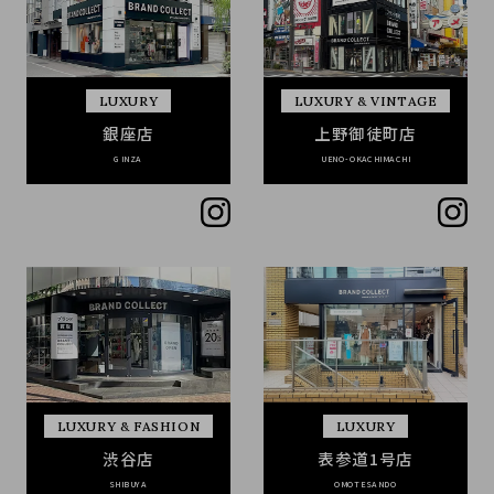
LUXURY
LUXURY & VINTAGE
銀座店
上野御徒町店
GINZA
UENO-OKACHIMACHI
LUXURY & FASHION
LUXURY
渋谷店
表参道1号店
SHIBUYA
OMOTESANDO