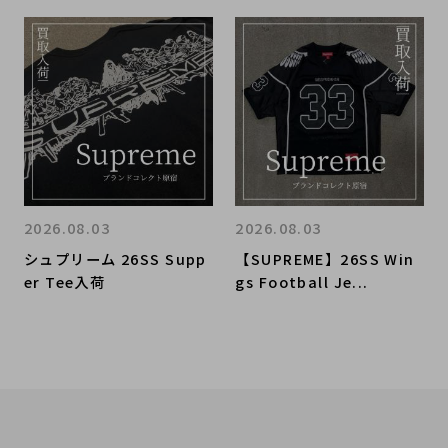
2026.08.03
2026.08.03
シュプリーム 26SS Supp
【SUPREME】26SS Win
er Tee入荷
gs Football Je...