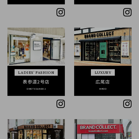
LADIES’ FASHION
LUXURY
表参道2号店
広尾店
OMOTESANDO2
HIROO