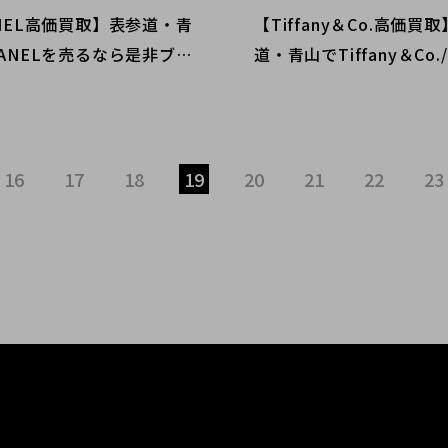
NEL高価買取】表参道・青
【Tiffany＆Co.高価買
ANELを売るなら是非ブラ
道・青山でTiffany＆Co
レクトへ。ヴィンテージC
ァニーを売るなら是非ブ
Lバッグが大人気！？高価
レクト表参道1号店へ。
たします！！
れジュエリー、ティファ
力に迫ります。
16
17
18
19
20
21
22
23