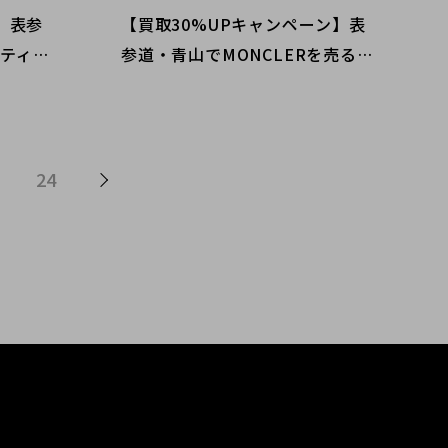
取】表参
【買取30%UPキャンペーン】表
./ティフ
参道・青山でMONCLERを売るな
ランドコ
ら是非ブランドコレクトへ。一生
永遠の憧
モノのダウンと言えば「モンクレ
ニーの魅
ール」のダウン。一年中高価買取
ができる秘密とは！？
24