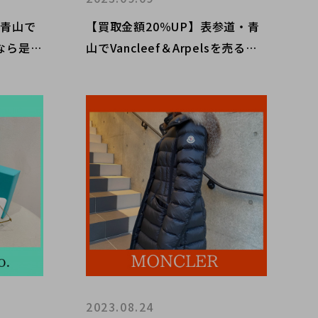
・青山で
【買取金額20％UP】表参道・青
売るなら是非
山でVancleef＆Arpelsを売るな
取り扱い
ら是非ブランドコレクトへ。夫婦
ワケと
愛が作り出した世界最高峰のジュ
エリー。当店にもそろっていま
す！
2023.08.24