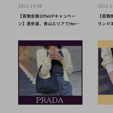
2023.10.08
2023.1
【買取金額20%UPキャンペー
【買取
ン】表参道、青山エリアでHerm
ランド
èsを売るならぜひブランドコレク
ンドコ
トへ。誕生から100年！世界初の
取り扱
ファスナー付きバッグとして誕生
う？Pt.
したボリードのご紹介です。