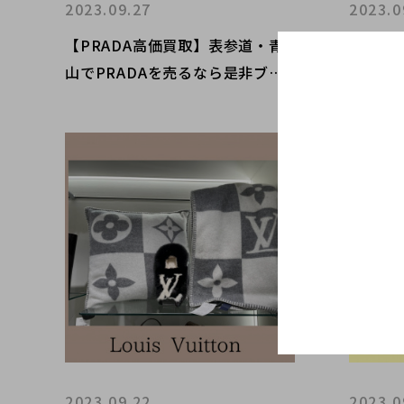
2023.09.27
2023.0
【PRADA高価買取】表参道・青
【買取
山でPRADAを売るなら是非ブラ
ランド
ンドコレクトへ。人気再燃中！？
お品物
当店にもあの話題のアイテムがご
す。カ
ざいます！
から愛
2023.09.22
2023.0