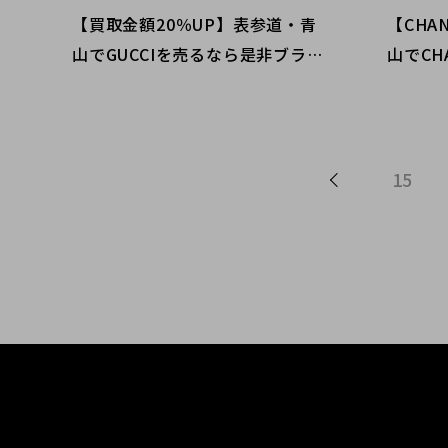
【買取金額20％UP】表参道・青
【CHA
山でGUCCIを売るなら是非ブラン
山でCH
ドコレクトへ。老若男女から愛さ
ンドコ
れる老舗ブランド、グッチの魅力
HANE
とは。
買取い
15