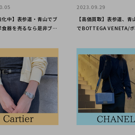
0.05
2023.09.29
強化中】表参道・青山でブ
【高価買取】表参道、青
洋食器を売るなら是非ブラ
でBOTTEGA VENETA
レクトへ。当店の意外なお
ヴェネタを売るならぜひ
い品とはいったい何でしょ
コレクトへ。ファッショ
2
高い大人がこぞって愛用
魅力とは。