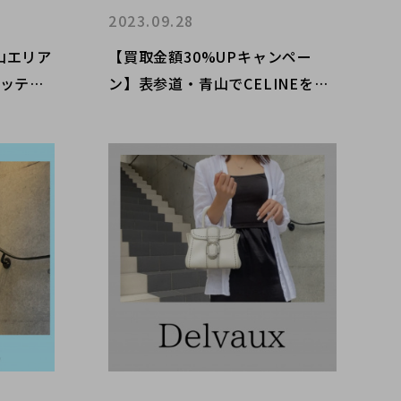
2023.09.28
山エリア
【買取金額30%UPキャンペー
/ボッテガ
ン】表参道・青山でCELINEを売
ブランド
るなら是非ブランドコレクトへ。
ン感度の
名前に騙されないで！万能バッグ
するその
のご紹介です。