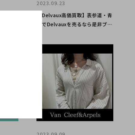
2023.09.23
ンペー
【Delvaux高価買取】表参道・青
ELを売
山でDelvauxを売るなら是非ブラ
クトへ。
ンドコレクトへ。エルメスも認め
ば「ボー
た！？古き良き伝統のある王室御
イテムの
用達のレザーバッグのご紹介で
す。
2023.09.09