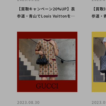
【買取キャンペーン20%UP】表
【買取
参道・青山でLouis Vuittonを売
参道・青
るなら是非ブランドコレクトへ。
是非ブ
当店の意外なお取り扱い品とはい
気！ト
ったい何でしょう？
イコン
2023.08.30
2023.0