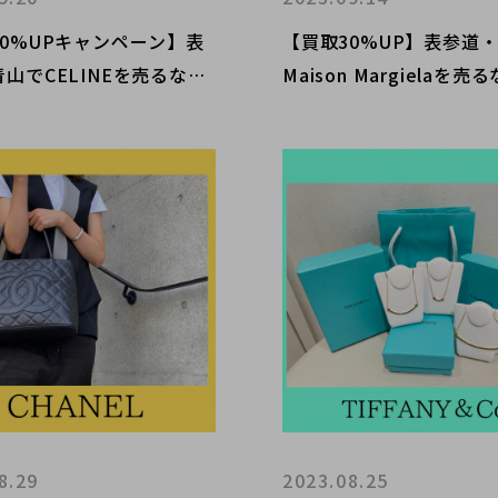
30%UPキャンペーン】表
【買取30%UP】表参道
山でCELINEを売るなら
Maison Margielaを
ランドコレクトへ。大人
ブランドコレクトへ。お
リオンフがあしらわれたア
無くてもお買取りできる
バッグのご紹介です！
は、、、？
8.29
2023.08.25