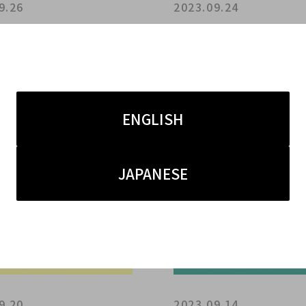
9.26
2023.09.24
20％UPキャンペーン】ブ
【買取金額２０%UPキャ
コレクト表参道店が大切な
ン】表参道・青山でCHAN
をご査定させていただきま
るなら是非ブランドコレ
ルティエのタンクが世界中
CHANELの新定番と言え
されている理由とは？
イシャネル」。新入荷ア
ENGLISH
ご紹介です。
JAPANESE
9.20
2023.09.14