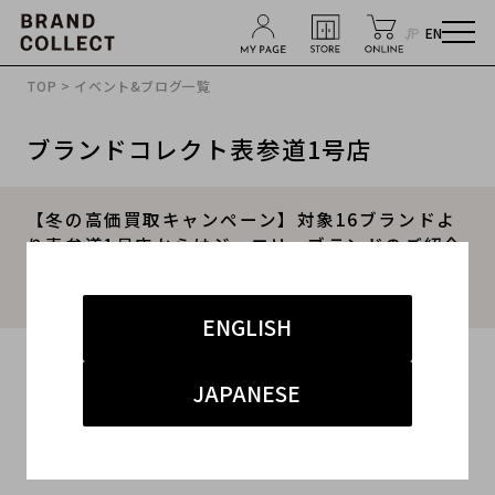
JP
EN
TOP
>
イベント&ブログ一覧
ブランドコレクト表参道1号店
【冬の高価買取キャンペーン】対象16ブランドよ
り表参道1号店からはジュエリーブランドのご紹介
です。Cartier/カルティエ・BVLGARI/ブルガリの
お買取りならお任せ下さい。
ENGLISH
2021.11.29
JAPANESE
#カルティエ
#ブルガリ
#買取
#表参道1号店 ジュエリー
#買取キャンペーン