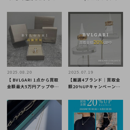
イント！】BVLGARIを売
ンアイテム B.zero.1を再
るなら買うなら表参道1号
構築したリングとネックレ
店にお任せください
スが入荷いたしました！！
2025.08.20
2025.07.19
【 BVLGARI 1点から買取
【厳選4ブランド｜買取金
金額最大5万円アップ中】
額20%UPキャンペーン開
ブルガリの高額査定なら
催中】BVLGARI/ブルガリ
ブランドコレクト渋谷店
のお買取・販売はお任せ下
へ 新宿/目黒/恵比寿/
さい！高価買取ポイントや
代々木/代官山 エリアでご
新入荷情報をお届けいたし
売却を検討中の方にお勧め
ます！
です！