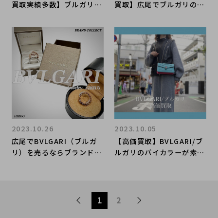
買取実績多数】ブルガリの
買取】広尾でブルガリのリ
高額査定なら ブランドコ
ングのお買取・販売はお任
レクト渋谷店へ 新宿/目
せ下さい！高価買取ポイン
黒/代官山/恵比寿/代々木
トや新入荷情報をお届けい
などでご売却を検討中の方
たします！
にお勧めです！
2023.10.26
2023.10.05
広尾でBVLGARI（ブルガ
【高価買取】BVLGARI/ブ
リ）を売るならブランドコ
ルガリのバイカラーが素敵
レクト広尾店にお任せくだ
なセルペンティバッグを買
さい！高価買取致します！
取入荷致しました。商品紹
介とキャンペーンのご案内
です。
1
2