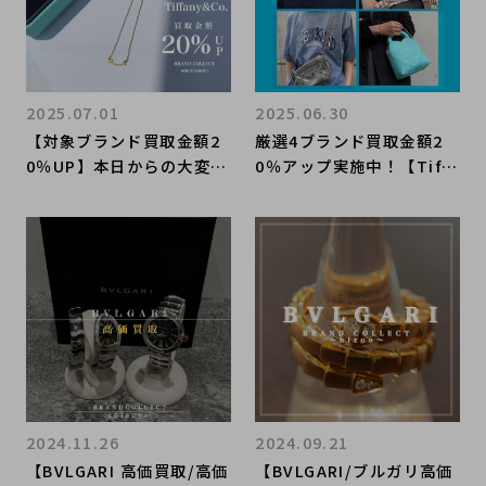
2025.07.01
2025.06.30
【対象ブランド買取金額2
厳選4ブランド買取金額2
0％UP】本日からの大変お
0％アップ実施中！【Tiffa
得なキャンベーンのご紹
ny&Co. / ティファニー】
介！！
を売るならブランドコレク
ト麻布十番店にお任せくだ
さい！
2024.11.26
2024.09.21
【BVLGARI 高価買取/高価
【BVLGARI/ブルガリ高価