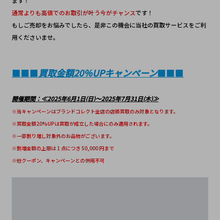
ます！
通常よりも高値でのお取引が叶う今がチャンス
です！
もしご売却をお悩みでしたら、是非この機会に当社の買取サービスをご利
用くださいませ。
■■■
買取金額20％UPキャンペーン
■■■
開催期間：≪2025年6月1日(日)～2025年7月31日(木)≫
※当キャンペーンはブランドコレクト全店の店頭買取のみ対象となります。
※買取金額20%UPは買取が成立した場合にのみ適用されます。
※一部割り増し対象外のお品物がございます。
※割増金額の上限は 1 点につき 50,000 円まで
※他クーポン、キャンペーンとの併用不可