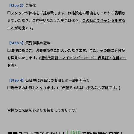
【Step 2】
ご提示
□スタッフが価格をご提示致します。価格設定の理由をしっかりご説明さ
せていただき、ご納得いただけた場合は③へ。
この時点でキャンセルする
ことが可能
です。
【Step 3】
買受伝票の記載
□法律に基づき、必要事項をご記入いただきます。また、その際に身分証
を拝見いたします。
(運転免許証・マイナンバーカード・保険証・在留カー
ド等）
【Step 4】
当日中
にお品代のお渡し※一部例外有り
□現金でのお渡しとなります。(ご希望であればお振込みも可能です。)
皆様のご来店を心よりお待ちしております。
LINE
■■スマホで送るだけ！
で簡単無料査定！