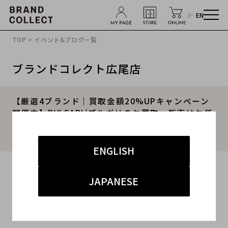
JP
EN
TOP
>
イベント&ブログ一覧
ブランドコレクト広尾店
【厳選4ブランド｜買取金額20%UPキャンペーン
開催中】BVLGARI/ブルガリのお買取・販売はお任
せ下さい！高価買取ポイントや新入荷情報をお届
けいたします！
ENGLISH
2025.07.19
JAPANESE
#BVLGARI
#ブルガリ
#買取
#広尾 ハイブランド
#ブランド買取キャンペーン