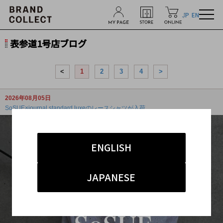
JP
EN
表参道1号店ブログ
<
1
2
3
4
>
2026年08月05日
SoSUE×journal standard luxeのレースシャツが入荷
ENGLISH
JAPANESE