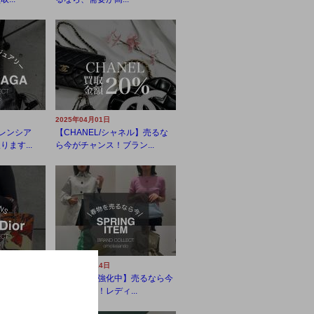
2025年04月01日
/バレンシア
【CHANEL/シャネル】売るな
ます...
ら今がチャンス！ブラン...
2025年03月14日
被りたくない
【春物買取強化中】売るなら今
..
がおすすめ！レディ...