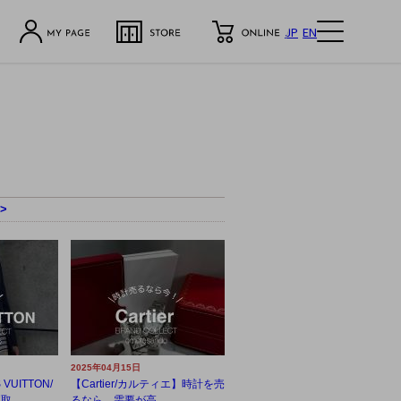
JP
EN
>
2025年04月15日
VUITTON/
【Cartier/カルティエ】時計を売
...
るなら、需要が高...