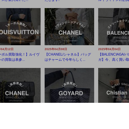
年04月12日
2025年04月08日
2025年04月04日
ーポル買取強化！】ルイヴ
【CHANEL/シャネル】バッグ
【BALENCIAGA
の買取は表参...
はチャームで今年らしく...
ガ】今、高く買い取り
年03月28日
2025年03月21日
2025年03月18日
強化中】CHANEL/シャ
【高価買取】今や公式店舗での
【高価買取】人と
バッグ・お洋服の...
購入が難しい！GOYAR...
方におすすめ！Chris.