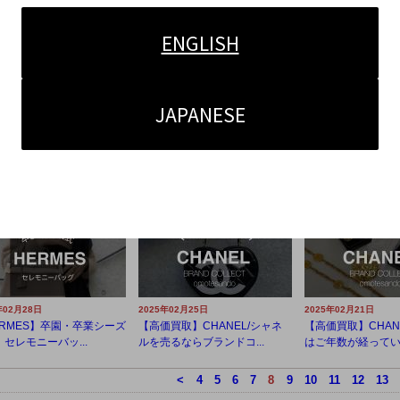
ENGLISH
JAPANESE
年03月11日
2025年03月07日
2025年03月04日
買取強化中】CHANEL/
【高価買取】メンズアパレルも
【高価買取】お花
ルのバッグ・お洋...
買取を行っておりま...
ったり！ChristianDi.
年02月28日
2025年02月25日
2025年02月21日
ERMES】卒園・卒業シーズ
【高価買取】CHANEL/シャネ
【高価買取】CHAN
セレモニーバッ...
ルを売るならブランドコ...
はご年数が経っていて
<
4
5
6
7
8
9
10
11
12
13