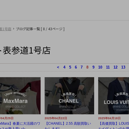
道1号店
ブログ記事一覧 [ 8 / 43ページ ]
ト表参道1号店
<
4
5
6
7
8
9
10
11
12
13
年04月29日
2025年04月22日
2025年04月18日
xMara】春夏に大活躍のワ
【CHANEL】2.55 高額買取い
【高価買取】LOUIS 
スが新入荷いた...
たします!
ルイヴィトンのお買取