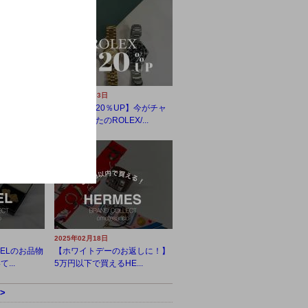
2025年03月03日
見の時期にぴ
【買取金額20％UP】今がチャ
..
ンス！あなたのROLEX/...
2025年02月18日
ELのお品物
【ホワイトデーのお返しに！】
...
5万円以下で買えるHE...
>