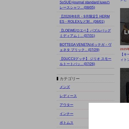
SoSUE×journal standard luxeの
レースシャツ... (08/05)
【2026年8月・9月限定】HERM
ES・ROLEXなど対... (08/01)
【LOEWE/ロエベ】パズルバッグ
ミディアム｜... (07/31)
BOTTEGA VENETA/ボッテガ・ヴ
2025
ェネタ ブリック... (07/29)
【キ
【GUCCI/グッチ】 ジリオ スモー
ィトン
ルトートバッ... (07/26)
カテゴリー
メンズ
レディース
アウター
2025
インナー
【買取
ネルの
ボトムス