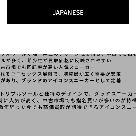
JAPANESE
取の理由
した象徴的モデルで、ストリートシーンの定番として定着
リプルソールが唯一無二のデザイン性を持ち、中古でも指
デルが多く、希少性が買取価格に反映されやすい
中古市場でも回転率が高い人気スニーカー
されるユニセックス展開で、購買層が広く需要が安定
度があり、ブランドのアイコンスニーカーとして定着
のあるトリプルソールと独特のデザインで、ダッドスニー
特に人気が高く、中古市場でも指名買いが多いのが特
数年経った今でも高価買取が期待できるアイコンスニ