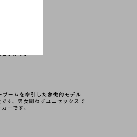
している
名買いが多い
カーブームを牽引した象徴的モデル
徴です。男女問わずユニセックスで
ーカーです。