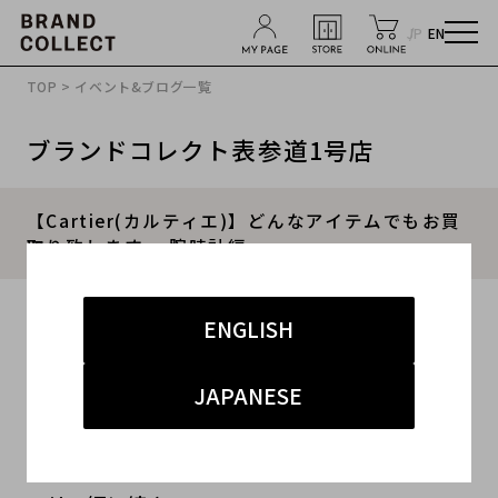
JP
EN
TOP
>
イベント&ブログ一覧
ブランドコレクト表参道1号店
【Cartier(カルティエ)】どんなアイテムでもお買
取り致します。-腕時計編-
2020.12.23
ENGLISH
#カルティエ 買取
#カルティエ 腕時計 買取
JAPANESE
#カルティエ 買取 表参道
先日ご紹介させて頂いたCartier(カルティエ)ジュ