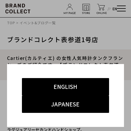
JP
EN
TOP
>
イベント&ブログ一覧
ブランドコレクト表参道1号店
Cartier(カルティエ) の女性人気時計タンクフラン
セーズのご紹介です。【ブランドコレクト表参道
店】
ENGLISH
2020.03.09
#カルティエ
#Cartier
#時計
JAPANESE
#カルティエ 買取 表参道
#ラグジュアリー
ラグジュアリーセカンドハンドショップ、