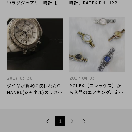
いラグジュアリー時計【J
時計、PATEK PHILIPPE
AEGER LECOULTRE（ジ
（パテックフィリップ）を
ャガールクルト）】
代表するモデルが入荷いた
しました。
2017.05.30
2017.04.03
ダイヤが贅沢に使われたC
ROLEX（ロレックス）か
HANEL(シャネル)のリスト
ら入門のエアキング、定番
ウォッチが入荷。
のデイトジャスト、高額な
ダイヤ入りのモデルまで多
数入荷しております！
1
2