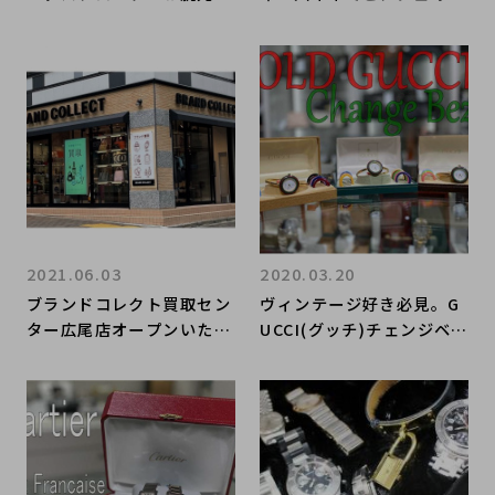
引き締める、最高峰のスポ
取ならブランドコレクト麻
ーツ時計
布十番店へ
2021.06.03
2020.03.20
ブランドコレクト買取セン
ヴィンテージ好き必見。G
ター広尾店オープンいたし
UCCI(グッチ)チェンジベゼ
ました。
ルのご紹介です。【ブラン
ドコレクト表参道】