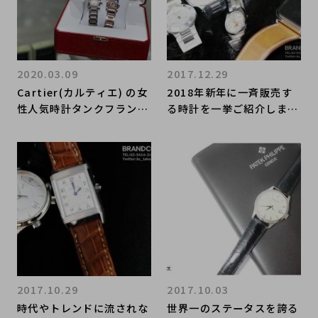
2020.03.09
2017.12.29
Cartier(カルティエ) の女
2018年新年に一斉販売す
性人気時計タンクフランセ
る時計を一挙ご紹介しま
ーズのご紹介です。【ブラ
す！HERMES(エルメス)や
ンドコレクト表参道店】
OMEGA(オメガ)、ROLEX
(ロレックス)も御座いま
す!!
2017.10.29
2017.10.03
時代やトレンドに流されな
世界一のステータスを誇る