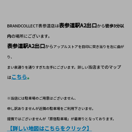
表参道駅A2
出口
BRANDCOLLECT表参道店は
から
徒歩3分以
内
の場所にございます。
表参道駅A2出口
から
アップルストアを目印に突き当りを左に曲が
り、
当店までのマップ
まい泉通りを通りすぎた左手にございます。詳しい
こちら
。
は
※当店には駐車場のご用意はございません、
申し訳ありませんが近隣の駐車場をご利用下さいませ。
提携ではございませんが「原宿駐車場」が最寄りとなっております。
【詳しい地図はこちらをクリック】