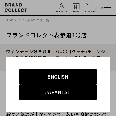
JP
EN
TOP
>
イベント&ブログ一覧
ブランドコレクト表参道1号店
ヴィンテージ好き必見。GUCCI(グッチ)チェンジ
ベゼルのご紹介です。【ブランドコレクト表参
道】
ENGLISH
2020.03.20
#グッチ
#GUCCI
#時計
#グッチ 買取 表参道
JAPANESE
#ヴィンテージ
段々と気温が上がってきて、装いも身軽になって