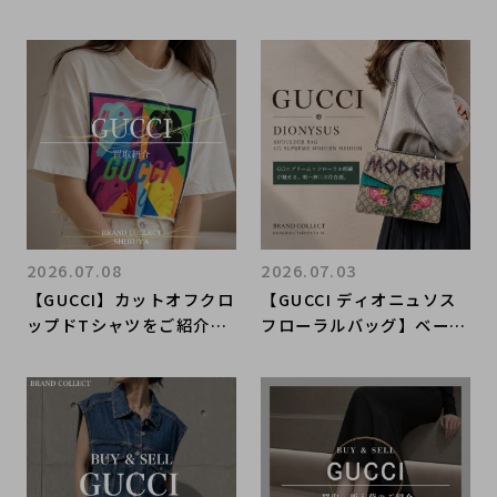
ブランドコレクト上野御徒
町店｜Jumbo GG Canva
s Shorts／ジャンボGGキ
ャンバス ハーフパンツ入
荷｜Buy & Sell Luxury i
n Ueno Tokyo｜Tax-Fr
ee Available
2026.07.08
2026.07.03
【GUCCI】カットオフクロ
【GUCCI ディオニュソス
ップドTシャツをご紹介｜
フローラルバッグ】ベージ
ブランド買取ならブランド
ュ×グリーンのGGスプリ
コレクト渋谷店
ームチェーンショルダー新
入荷｜原宿・表参道エリア
のブランドコレクト原宿竹
下通り店