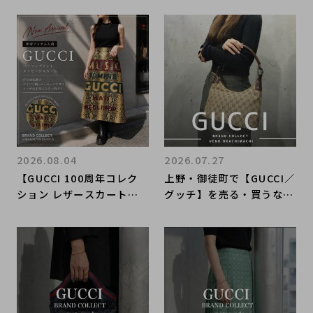
2026.08.04
2026.07.27
【GUCCI 100周年コレク
上野・御徒町で【GUCCI／
ション レザースカート】
グッチ】を売る・買うなら
牛革×羊革のラグジュアリ
ブランドコレクト上野御徒
ーな一着が原宿竹下通り店
町店｜GG Canvas One S
に新入荷！オンラインスト
houlder Bag／GGキャン
ア掲載中
バス ワンショルダーバッ
グ入荷｜Buy & Sell Luxu
ry in Ueno Tokyo｜Tax
-Free Available