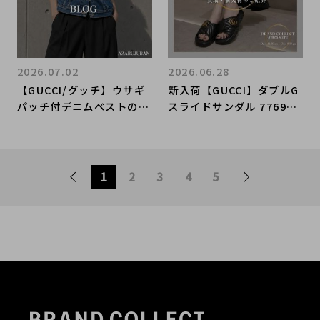
2026.07.02
2026.06.28
【GUCCI/グッチ】ウサギ
新入荷【GUCCI】ダブルG
パッチ付デニムベストのご
スライドサンダル 776944
紹介♪♪｜購入も買取もブ
｜アイコニックなデザイン
ランドコレクト麻布十番店
が魅力の人気サンダル
にお任せください！
1
2
3
4
5