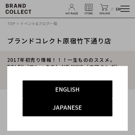
JP
EN
TOP
>
イベント&ブログ一覧
ブランドコレクト原宿竹下通り店
2017年初売り情報！！！一生もののススメ。
ROLEX（ロレックス）AIR KING（エアキング）、
DATE JUST（デイトジャスト）等々高級時計が大
量入荷！！【BC原宿 竹下通り店】
ENGLISH
2016.12.31
JAPANESE
#原宿竹下通り
#メンズ
#レディース
#時計
#ロレックス