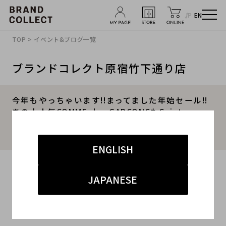
JP
EN
TOP
>
イベント&ブログ一覧
ブランドコレクト原宿竹下通り店
今年もやっちゃいます!!まってました年始セール!!
あの大人気COMME des GARCONSもSaint
Laurent ParisやMAISON KITSUNEなどなど!!
【BC原宿 竹下通り店】 2016.12.30
ENGLISH
2016.12.30
JAPANESE
#サンローラン
#ギャルソン
#セール
#古着買取
#原宿竹下通り