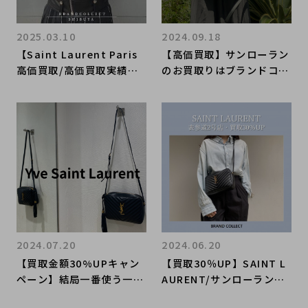
2025.03.10
2024.09.18
【Saint Laurent Paris
【高価買取】サンローラン
高価買取/高価買取実績多
のお買取りはブランドコレ
数】サンローランの高額査
クト表参道1号店におまか
定なら ブランドコレクト
せください！
渋谷店へ 新宿/目黒/代官
山/恵比寿/代々木などでご
売却を検討中の方にお勧め
です！
2024.07.20
2024.06.20
【買取金額30%UPキャン
【買取30％UP】SAINT L
ペーン】結局一番使う一生
AURENT/サンローランを
モノの黒バッグ！よく聞く
売るならブランドコレクト