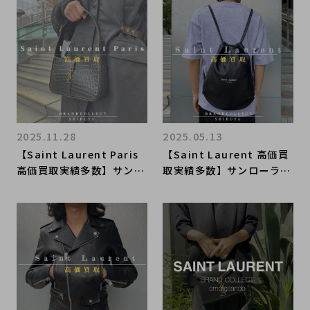
ケット新入荷と買取のご案
新宿/目黒/代々木/恵比寿/
内｜ブランドコレクト原宿
代官山などでご売却を検討
竹下通り店
中の方にお勧めです！
2025.11.28
2025.05.13
【Saint Laurent Paris
【Saint Laurent 高価買
高価買取実績多数】サンロ
取実績多数】サンローラン
ーランの高額査定なら ブ
の高額査定なら ブランド
ランドコレクト渋谷店へ
コレクト渋谷店へ 新宿/
新宿/目黒/代々木/恵比寿/
目黒/代々木/恵比寿/代官
代官山などでご売却を検討
山などでご売却を検討中の
中の方にお勧めです！
方にお勧めです！