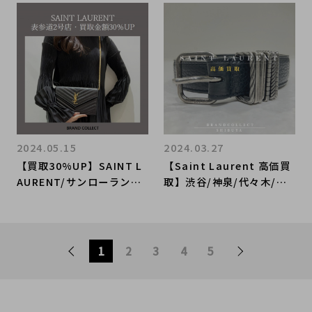
カメラバッグとは一体何で
表参道2号店へ！人気シリ
しょう？サンローランのお
ーズ「LOU（ルー）カメラ
買取はブランドコレクト竹
バッグ」のご紹介です！
下通り店へ。
2024.05.15
2024.03.27
【買取30%UP】SAINT L
【Saint Laurent 高価買
AURENT/サンローランを
取】渋谷/神泉/代々木/恵
売るならブランドコレクト
比寿でサンローランの高額
表参道2号店へ！カサンド
買取なら MIYASHITAPAR
ラクラシックチェーンウォ
K近くのブランドコレクト
レットを買取入荷いたしま
渋谷店へ
1
2
3
4
5
した！