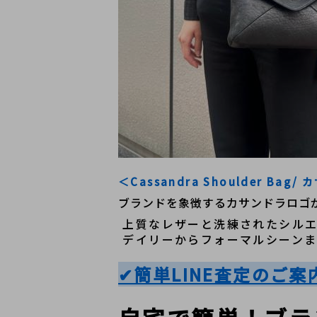
＜Cassandra Shoulder B
ブランドを象徴するカサンドラロゴ
 上質なレザーと洗練されたシル
 デイリーからフォーマルシーン
✔簡単LINE査定のご案