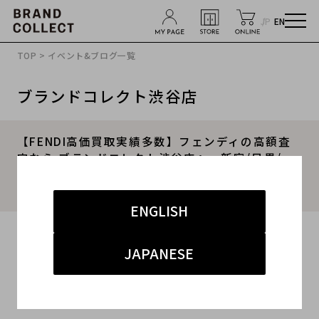
JP
EN
TOP
>
イベント&ブログ一覧
ブランドコレクト渋谷店
【FENDI高価買取実績多数】フェンディの高額査
定なら ブランドコレクト渋谷店へ 新宿/目黒/
代々木/恵比寿/代官山などでご売却を検討中の方
にお勧めです！
ENGLISH
2026.05.13
JAPANESE
#フェンディ
#渋谷店
#買取
#渋谷 ハイブランド
#FENDI買取キャンペーン