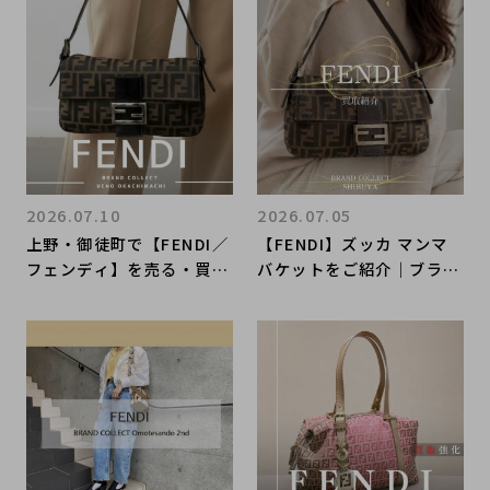
店にお任せください！
2026.07.10
2026.07.05
上野・御徒町で【FENDI／
【FENDI】ズッカ マンマ
フェンディ】を売る・買う
バケットをご紹介｜ブラン
ならブランドコレクト上野
ド買取ならブランドコレク
御徒町店｜Mamma Bagu
ト渋谷店
ette／マンマバケット入
荷｜Buy & Sell Luxury i
n Ueno Tokyo｜Tax-Fr
ee Available