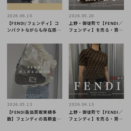
2026.06.10
2026.05.20
【FENDI/フェンディ】コ
上野・御徒町で【FENDI／
ンパクトながらも存在感抜
フェンディ】を売る・買う
群！FENDIの2WAYショル
ならブランドコレクト上野
ダーバッグをご紹介！
御徒町店｜Zucchino Bos
ton Bag／ズッキーノ ボ
ストンバッグ入荷｜Buy &
Sell Luxury in Ueno To
kyo｜Tax-Free Availab
le
2026.05.13
2026.04.13
【FENDI高価買取実績多
上野・御徒町で【FENDI／
数】フェンディの高額査定
フェンディ】を売る・買う
なら ブランドコレクト渋
ならブランドコレクト上野