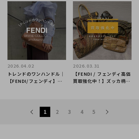
谷店へ 新宿/目黒/代々
御徒町店｜FENDI Zucca
木/恵比寿/代官山などでご
Short-Sleeve Knit／FE
売却を検討中の方にお勧め
NDI ズッカ 半袖ニット入
です！
荷｜Buy & Sell Luxury i
n Ueno Tokyo｜Tax-Fr
ee Available
2026.04.02
2026.03.31
トレンドのワンハンドル｜
【FENDI / フェンディ高価
【FENDI/フェンディ】ピ
買取強化中！】ズッカ柄人
ーカブー入荷
気再燃で高騰中！ヴィンテ
ージフェンディを徹底解
説！ブランドコレクト原宿
竹下通り店
1
2
3
4
5