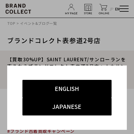
JP
EN
TOP
>
イベント&ブログ一覧
ブランドコレクト表参道2号店
【買取30%UP】SAINT LAURENT/サンローランを
売るならブランドコレクト表参道2号店へ！カサン
ドラクラシックチェーンウォレットを買取入荷い
たしました！
ENGLISH
2024.05.15
JAPANESE
#サンローラン
#表参道2号店
#買取
#表参道2号店 ハイブランド
#ブランド古着買取キャンペーン