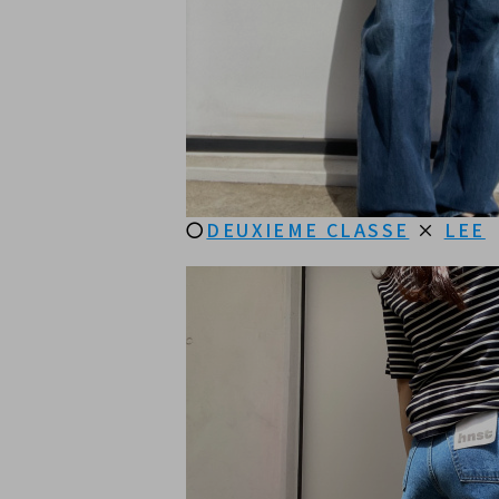
〇
DEUXIEME CLASSE
 × 
LEE