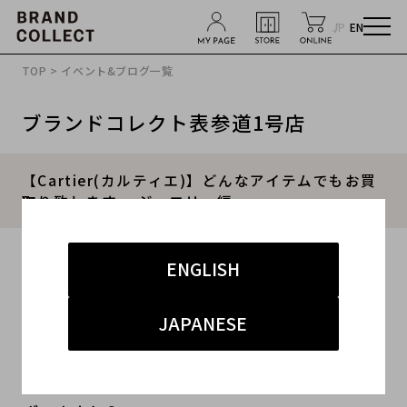
JP
EN
TOP
>
イベント&ブログ一覧
ブランドコレクト表参道1号店
【Cartier(カルティエ)】どんなアイテムでもお買
取り致します。-ジュエリー編-
2020.12.10
ENGLISH
#カルティエ 買取
JAPANESE
クリスマスに贈るプレゼントや
1年頑張った自分へのご褒美に贈りたいものはご