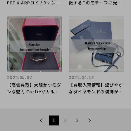
EEF & ARPELS /ヴァンク
徴するTのモチーフに光り
リーフアーペルから、蝶を
輝くストーンが装飾され
モチーフとしたエレガント
た、Tiffany and Co/テ
な雰囲気のラッキーアルハ
ィファニーのTワイヤーブ
ンブラのパピヨン ペンダ
レスレットをご紹介致しま
ントをご紹介致します。
す。
2022.05.07
2022.04.13
【高価買取】大胆かつモダ
【買取入荷情報】煌びやか
ンな魅力 Cartier/カルテ
なダイヤモンドの装飾が目
ィエからJUSTE UN CLOU
を惹く、HARRY WINSTO
のご紹介致します。
N / ハリーウィンストンの
ループイヤリングをご紹介
致します。
1
2
3