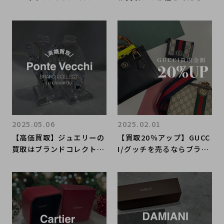
ー 1965 セイコーの原点
い！！オイスターパーペチ
が蘇る時計の魅力とは 時
ュアル 36 Ref.116000、
計の買取なら表参道1号店
洗練と実用性が融合したタ
にお任せください
イムレスな1本。
2025.05.06
2025.02.01
【高価買取】ジュエリーの
【買取20％アップ】GUCC
買取はブランドコレクト表
I/グッチを売るならブラン
参道1号店にお任せくださ
ドコレクト表参道1号店
い！お買取り品のご紹介で
へ！お得な買取キャンペー
す！
ン開催！