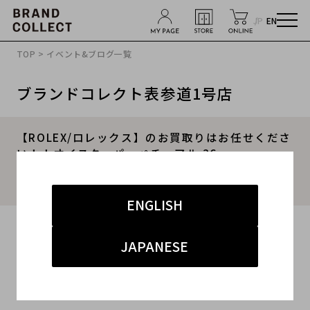
JP
EN
TOP
>
イベント&ブログ一覧
ブランドコレクト表参道1号店
【ROLEX/ロレックス】のお買取りはお任せくださ
い！！オイスターパーペチュアル 36
Ref.116000、洗練と実用性が融合したタイムレス
な1本。
ENGLISH
2025.07.27
JAPANESE
#メンズ
#腕時計
#表参道1号店
#表参道1号店 ジュエリー
#ブランド買取