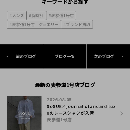
キーワードから探す
#メンズ
#腕時計
#表参道1号店
#表参道1号店 ジュエリー
#ブランド買取
前のブログ
ブログ一覧
次のブログ
最新の表参道1号店ブログ
2026.08.05
SoSUE×journal standard lux
eのレースシャツが入荷
表参道1号店