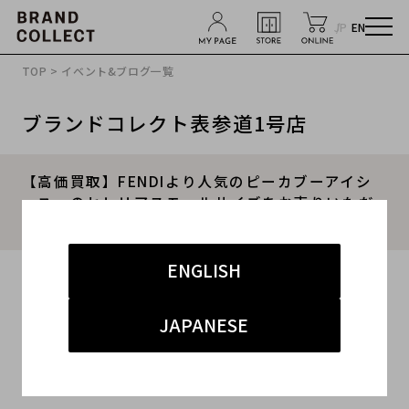
JP
EN
TOP
>
イベント&ブログ一覧
ブランドコレクト表参道1号店
【高価買取】FENDIより人気のピーカブーアイシ
ーユーのセレリアスモールサイズをお売りいただ
きました。
ENGLISH
2021.12.13
#フェンディ
#表参道1号店
#買取
JAPANESE
#表参道1号店 インポート