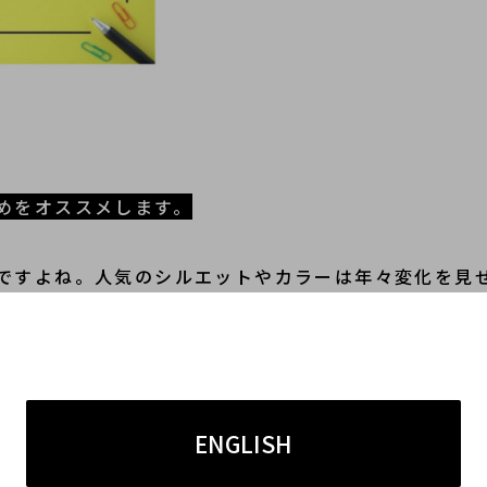
めをオススメします。
ですよね。人気のシルエットやカラーは年々変化を見
しまうことがございます。ご不要と感じたその時に出
情報を細かく査定に反映させていただきますので、人気
ENGLISH
きます。需要の高いアイテムに関しても年数の経過に
トとなるのです。