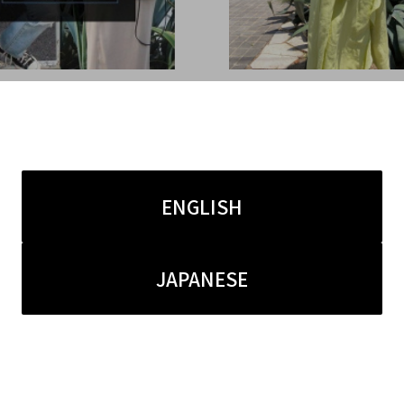
5.18
2021.07.23
レディースブランド高価査
【買取強化ブランド】MYL
ランドコレクト厳選16アパ
イランのラッフルラップ
ランド買取キャンペーンの
お売りいただきました。
ENGLISH
JAPANESE