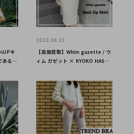
2022.06.13
％UPキ
【高価買取】Whim gazette / ウ
であるC
ィム ガゼット × KYOKO HASEG
価買取ポ
AWA のバックジップペンシルス
カートのご紹介と、高価買取査定
のポイントをご紹介致します。