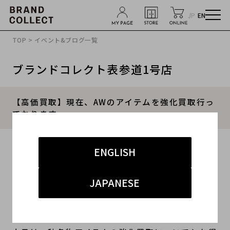
JP
EN
TOP
>
イベント&ブログ一覧
ブランドコレクト表参道1号店
【高価買取】現在、AWのアイテムを強化買取行っ
ております。
2022.09.25
ENGLISH
#表参道1号店
#買取
#表参道1号店 古着
JAPANESE
#ブランド買取キャンペーン