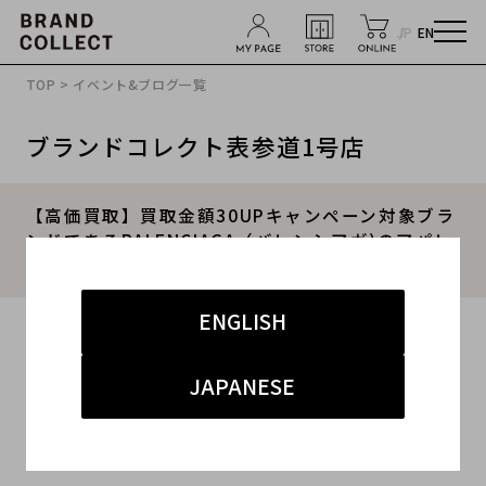
JP
EN
TOP
>
イベント&ブログ一覧
ブランドコレクト表参道1号店
【高価買取】買取金額30UPキャンペーン対象ブラ
ンドであるBALENCIAGA（バレンシアガ)のアパレ
ル商品の高価買取ポイントをご紹介します。
ENGLISH
2022.09.27
#バレンシアガ
#表参道1号店
#買取
JAPANESE
#表参道1号店 古着
#ブランド買取キャンペーン