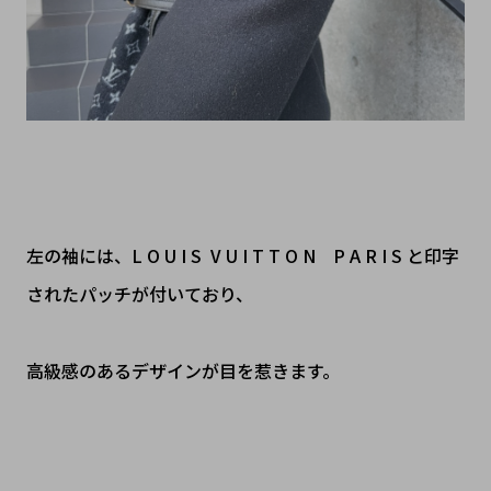
左の袖には、L O U I S V U I T T O N P A R I S と印字
されたパッチが付いており、
高級感のあるデザインが目を惹きます。