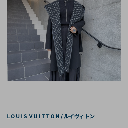
L O U I S V U I T T O N / ルイヴィトン