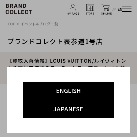
JP
EN
TOP
>
イベント&ブログ一覧
ブランドコレクト表参道1号店
【買取入荷情報】LOUIS VUITTON/ルイヴィトン
より高級感満載のフーデットラップコートが入荷
致しました。
ENGLISH
2022.02.14
#ルイヴィトン
#表参道1号店
#新入荷
JAPANESE
#表参道1号店 ハイブランド
#ブランド買取キャンペーン