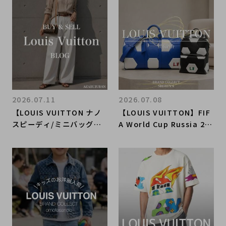
ドコレクト麻布十番店にお
ochette Félicie Ref.M8
任せください！
0482／ポシェット・フェ
リシー M80482入荷｜Buy
& Sell Luxury in Ueno
Tokyo｜Tax-Free Avail
able
2026.07.11
2026.07.08
【LOUIS VUITTON ナノ
【LOUIS VUITTON】FIF
スピーディ/ミニバッグ】
A World Cup Russia 20
港区・麻布十番でルイヴィ
18 コレクションをご紹介
トンのバッグを売る前に読
｜ブランド買取ならブラン
みたい買取ガイド
ドコレクト渋谷店