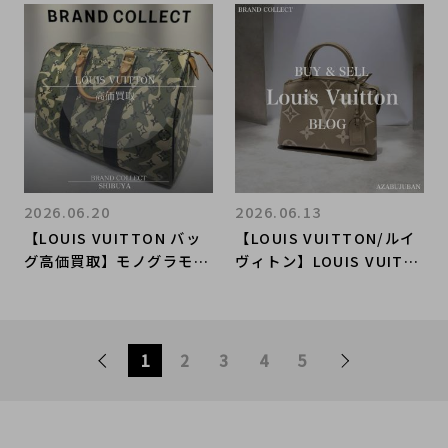
介。
中！お得な買取金額20％U
Pキャンペーンも実施して
おります！
2026.06.20
2026.06.13
【LOUIS VUITTON バッ
【LOUIS VUITTON/ルイ
グ高価買取】モノグラモフ
ヴィトン】LOUIS VUITT
ラージュ スピーディ35な
ONバッグ特集｜購入も買
ど限定コレクションを渋谷
取もブランドコレクト麻布
店で丁寧査定｜買取金額2
十番店にお任せください！
0％UPキャンペーン実施中
1
2
3
4
5