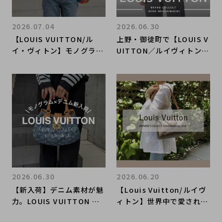
2026.07.04
2026.06.30
【LOUIS VUITTON/ル
上野・御徒町で【LOUIS V
イ・ヴィトン】モノグラム
UITTON／ルイヴィトン】
デニムジャケットをご紹介
を売る・買うならブランド
コレクト上野御徒町店｜Gr
aphic Print T-Shirt／グ
ラフィックプリントTシャ
ツ入荷｜Buy & Sell Luxu
ry in Ueno Tokyo｜Tax
-Free Available
2026.06.30
2026.06.20
【新入荷】デニム素材が魅
【Louis Vuitton/ルイヴ
力。LOUIS VUITTON モ
ィトン】世界中で愛される
ノグラム・デニム をご紹
アイコンバッグ続々入荷