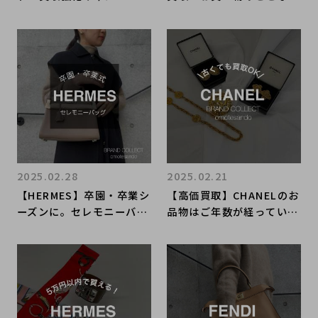
ン！表参道で買い物・買取
ブランドコレクト表参道1
するならブランドコレクト
号店にお任せください。
表参道1号店にお任せくだ
さい。
2025.02.28
2025.02.21
【HERMES】卒園・卒業シ
【高価買取】CHANELのお
ーズンに。セレモニーバッ
品物はご年数が経っていて
グをお探しの方は、ブラン
も喜んで買取させていただ
ドコレクト表参道1号店
きます！
へ！お買い取りも行ってお
ります。