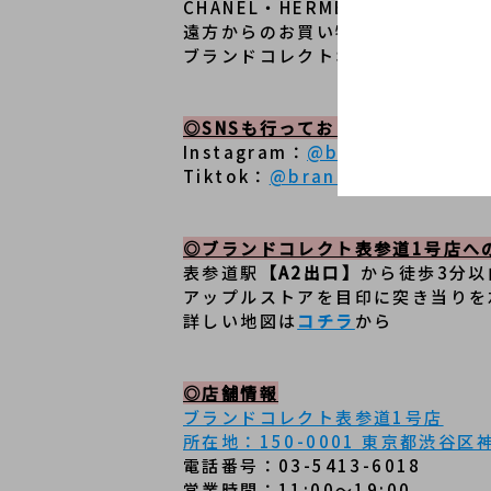
CHANEL・HERMES・LOUIS
遠方からのお買い物も大歓迎！日本
ブランドコレクトオンラインストア
◎SNSも行っております！ぜひフ
Instagram：
@brandcollect_
Tiktok：
@brandcollect_omo
◎ブランドコレクト表参道1号店へ
表参道駅
【A2出口】
から徒歩3分
アップルストアを目印に突き当りを
詳しい地図は
コチラ
から
◎店舗情報
ブランドコレクト表参道1号店
所在地：150-0001 東京都渋谷区神宮
電話番号：03-5413-6018
営業時間：11:00～19:00