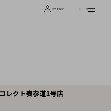
JP
EN
コレクト表参道1号店