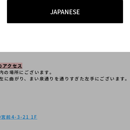
 VUITTONなど国内外のラグジュアリーブランドを毎日出品中
国内どこへでも配送が可能です！
JAPANESE
は
コチラ
から
ォローをお願いします！
omotesando
tesando1
のアクセス
以内の場所にございます。
左に曲がり、まい泉通りを通りすぎた左手にございます。
前4-3-21 1F