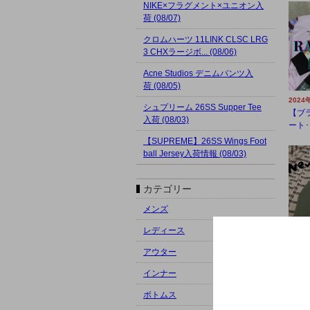
NIKE×フラグメント×ユニオン入
荷 (08/07)
クロムハーツ 11LINK CLSC LRG
3 CHXラージボ... (08/06)
Acne Studios デニムパンツ入
荷 (08/05)
2024
シュプリーム 26SS Supper Tee
【ブ
入荷 (08/03)
ート･
【SUPREME】26SS Wings Foot
ball Jersey入荷情報 (08/03)
カテゴリー
メンズ
レディース
2024
アウター
【ブ
ースト
インナー
ボトムス