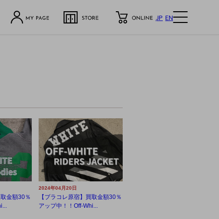
JP
EN
2024年04月20日
取金額30％
【ブラコレ原宿】買取金額30％
..
アップ中！！Off-Whi...