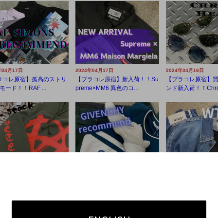
年04月17日
2024年04月17日
2024年04月16日
ラコレ原宿】孤高のストリ
【ブラコレ原宿】新入荷！！Su
【ブラコレ原宿】
モード！！RAF ...
preme×MM6 異色のコ...
ンド新入荷！！Chrom
年04月15日
2024年04月14日
2024年04月14日
ラコレ原宿】ラグジュアリ
【ブラコレ原宿】買取強化ブラ
【ブラコレ原宿】
リートの火付...
ンド！！GIVENCHYの...
ンド！！WTAPSのア