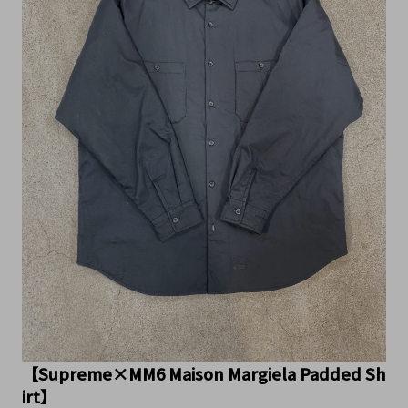
【Supreme×MM6 Maison Margiela Padded Sh
irt】