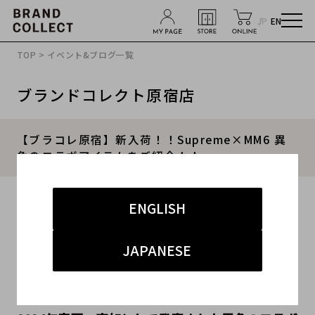
JP
EN
TOP
>
イベント&ブログ一覧
ブランドコレクト原宿店
【ブラコレ原宿】新入荷！！Supreme×MM6 異
色のコラボアイテムをご紹介！！
2024.04.17
ENGLISH
#シュプリーム
#メゾンマルジェラ
#買取
JAPANESE
#原宿ストリート
#メンズ