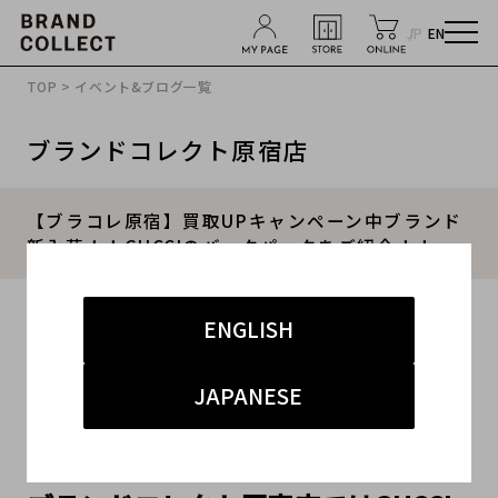
JP
EN
TOP
>
イベント&ブログ一覧
ブランドコレクト原宿店
【ブラコレ原宿】買取UPキャンペーン中ブランド
新入荷！！GUCCIのバックパックをご紹介！！
2024.04.26
ENGLISH
#グッチ
#買取
#原宿ラグジュアリー
JAPANESE
#買取キャンペーン
#メンズ