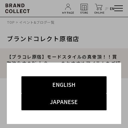
JP
EN
TOP
>
イベント&ブログ一覧
ブランドコレクト原宿店
【ブラコレ原宿】モードスタイルの真骨頂！！買
取強化中のRick Owensのおすすめアイテムをご紹
介！！
ENGLISH
2024.04.16
#リックオウエンス
#原宿店
#買取
JAPANESE
#原宿 ハイストリート
#メンズ