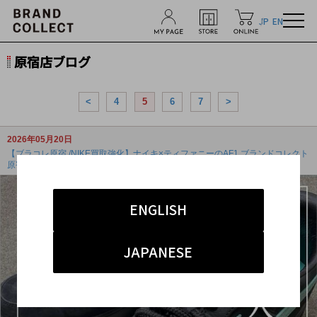
JP
EN
原宿店ブログ
<
4
5
6
7
>
2026年05月20日
【ブラコレ原宿 /NIKE買取強化】ナイキ×ティファニーのAF1 ブランドコレクト
原宿店
ENGLISH
JAPANESE